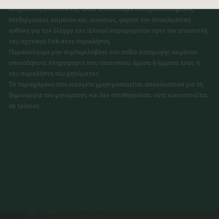
ανθρώπινη επικοινωνία, αλλά αποτέλεσμα αυτοματοποιημένης
επεξεργασίας κειμένου και, συνεπώς, φέρετε την αποκλειστική
ευθύνη για τον έλεγχο του τελικού περιεχομένου πριν την αποστολή
του σχετικού link στον παραλήπτη.
Παρακαλούμε μην συμπεριλάβετε στο πεδίο εισαγωγής κειμένου
οποιαδήποτε πληροφορία που ταυτοποιεί άμεσα ή έμμεσα εσάς ή
τον παραλήπτη του μηνύματος.
Το περιεχόμενο που εισάγετε χρησιμοποιείται αποκλειστικά για τη
δημιουργία του μηνύματος και δεν αποθηκεύεται ούτε κοινοποιείται
σε τρίτους.