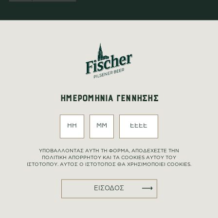
Το πεδίο είναι υποχρεωτικό.
Τα πεδία με αστερίσκο (*) είναι υποχρεωτικό να
συμπληρωθούν.
Η φόρμα υποβλήθηκε επιτυχώς!
Κάτι πήγε στραβά.
Υποχρεωτικά πεδία.
ΔΗΜΙΟΥΡΓΙΑ
ΗΜΕΡΟΜΗΝΙΑ ΓΕΝΝΗΣΗΣ
YΠΟΒΑΛΛΟΝΤΑΣ ΑΥΤΗ ΤΗ ΦΟΡΜΑ, ΑΠΟΔΕΧΕΣΤΕ ΤΗΝ
ΠΟΛΙΤΙΚΗ ΑΠΟΡΡΗΤΟΥ ΚΑΙ ΤΑ COOKIES ΑΥΤΟΥ ΤΟΥ
ΙΣΤΟΤΟΠΟΥ. ΑΥΤΟΣ Ο ΙΣΤΟΤΟΠΟΣ ΘΑ ΧΡΗΣΙΜΟΠΟΙΕΙ COOKIES.
Regenerate
ΕΙΣΟΔΟΣ
Το παρόν μήνυμα δημιουργείται με τη χρήση εργαλείου τεχνητής
νοημοσύνης (AI). Το περιεχόμενο που παράγεται δεν αποτελεί