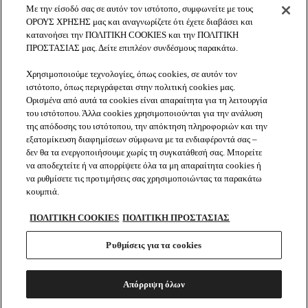
Με την είσοδό σας σε αυτόν τον ιστότοπο, συμφωνείτε με τους
ΟΡΟΥΣ ΧΡΗΣΗΣ μας και αναγνωρίζετε ότι έχετε διαβάσει και
κατανοήσει την ΠΟΛΙΤΙΚΗ COOKIES και την ΠΟΛΙΤΙΚΗ
ΕΠΙΚΟΙΝΩΝΙA
ΠΡΟΣΤΑΣΙΑΣ μας. Δείτε επιπλέον συνδέσμους παρακάτω.
Λ. Κηφισού 107, Αιγάλεω
Χρησιμοποιούμε τεχνολογίες, όπως cookies, σε αυτόν τον
Τ. 801 22 20000
ιστότοπο, όπως περιγράφεται στην πολιτική cookies μας.
Ορισμένα από αυτά τα cookies είναι απαραίτητα για τη λειτουργία
του ιστότοπου. Άλλα cookies χρησιμοποιούνται για την ανάλυση
FISCHER
της απόδοσης του ιστότοπου, την απόκτηση πληροφοριών και την
εξατομίκευση διαφημίσεων σύμφωνα με τα ενδιαφέροντά σας –
δεν θα τα ενεργοποιήσουμε χωρίς τη συγκατάθεσή σας. Μπορείτε
να αποδεχτείτε ή να απορρίψετε όλα τα μη απαραίτητα cookies ή
SOCIAL
να ρυθμίσετε τις προτιμήσεις σας χρησιμοποιώντας τα παρακάτω
Facebook
Youtube
Instagram
κουμπιά.
ΠΟΛΙΤΙΚΗ COOKIES
ΠΟΛΙΤΙΚΗ ΠΡΟΣΤΑΣΙΑΣ
Ρυθμίσεις για τα cookies
ΔΗΛΩΣΗ ΙΔΙΩΤΙΚΟΤΗΤΑΣ
COOKIES
COOKIE SETTINGS
ΔΙΑΤΡΟΦΙΚΕΣ ΠΛΗΡΟΦΟΡΙΕΣ
ΟΡΟΙ ΧΡΗΣΗΣ
SITEMAP
Απόρριψη όλων
ΑΠΟΛΑΥΣΤΕ ΥΠΕΥΘΥΝΑ