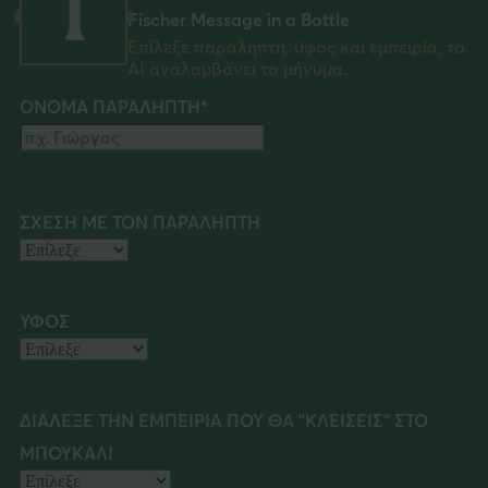
1
Fischer Message in a Bottle
Επίλεξε παραλήπτη, ύφος και εμπειρία, το
ΑΙ αναλαμβάνει το μήνυμα.
ΟΝΟΜΑ ΠΑΡΑΛΗΠΤΗ*
Το πεδίο είναι υποχρεωτικό.
Χρησιμοποίησε μόνο γράμματα (όχι αριθμούς ή σύμβολα).
ΣΧΕΣΗ ΜΕ ΤΟΝ ΠΑΡΑΛΗΠΤΗ
Το πεδίο είναι υποχρεωτικό.
ΥΦΟΣ
Το πεδίο είναι υποχρεωτικό.
ΔΙΑΛΕΞΕ ΤΗΝ ΕΜΠΕΙΡΙΑ ΠΟΥ ΘΑ "ΚΛΕΙΣΕΙΣ" ΣΤΟ
ΜΠΟΥΚΑΛΙ